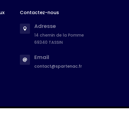
ux
Contactez-nous
Adresse

14 chemin de la Pomme
69340 TASSIN
Email

contact@spartenac.fr
 web :
Mike Design
,
agence web