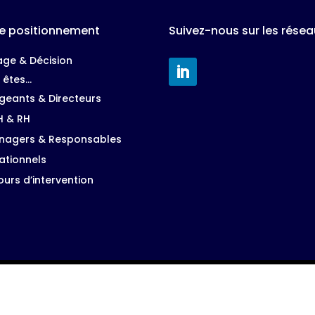
e positionnement
Suivez-nous sur les résea
tage & Décision
 êtes…
igeants & Directeurs
H & RH
nagers & Responsables
ationnels
ours d’intervention
|
Mentions Légales
|
Politique de Confidentialité
| Création