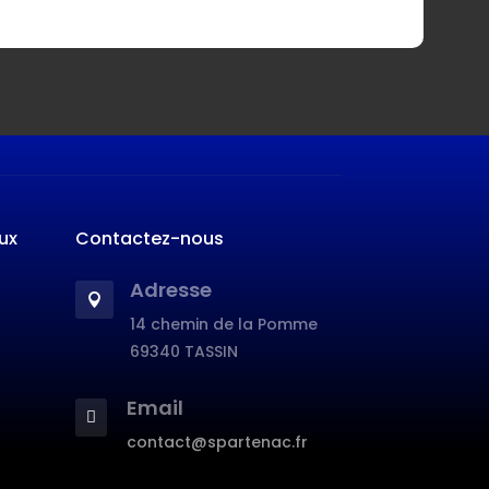
ux
Contactez-nous
Adresse

14 chemin de la Pomme
69340 TASSIN
Email

contact@spartenac.fr