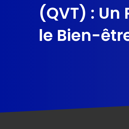
(QVT) : Un 
le Bien-êtr