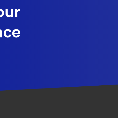
our
nce