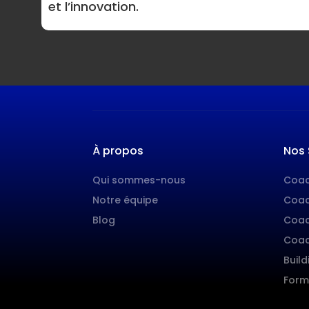
et l’innovation.
À propos
Nos 
Qui sommes-nous
Coac
Notre équipe
Coac
Blog
Coac
Coac
Build
Form