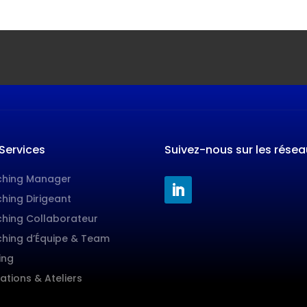
Services
Suivez-nous sur les résea
hing Manager
hing Dirigeant
hing Collaborateur
hing d’Équipe & Team
ing
ations & Ateliers