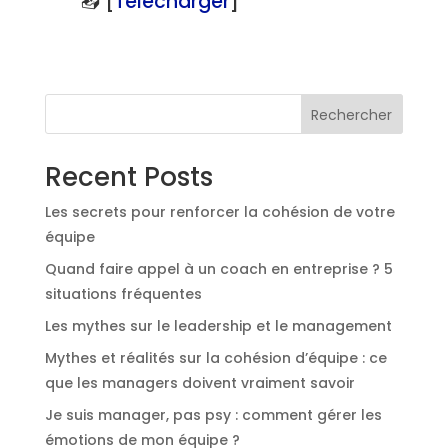
📥 [
Télécharger
]
Qui sommes-nous
Rechercher
L’équipe SPARTENAC
Coaching Individuel
Notre approche/méthode
Recent Posts
Coaching d’équipe, Team Building et Médiation
Communication & CNV
Coaching Manager
Gestion du stress & émotions
Coaching Dirigeant
Dirigeants / Directeurs
Les secrets pour renforcer la cohésion de votre
Management & Leadership
Coaching Collaborateur
RH & QVT
équipe
Blog
Managers d’équipe
Etude de cas
Quand faire appel à un coach en entreprise ? 5
Directeur médico-social / Association
Ebook
situations fréquentes
Collaborateurs
Checklist
Les mythes sur le leadership et le management
Mythes et réalités sur la cohésion d’équipe : ce
que les managers doivent vraiment savoir
Je suis manager, pas psy : comment gérer les
émotions de mon équipe ?