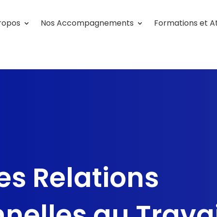
ropos
Nos Accompagnements
Formations et At
es Relations
nelles au Travail