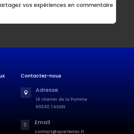
 Partagez vos expériences en commentaire
ux
Contactez-nous
Adresse

14 chemin de la Pomme
69340 TASSIN
Email

contact@spartenac.fr