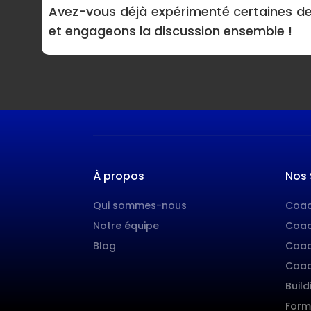
Avez-vous déjà expérimenté certaines de
et engageons la discussion ensemble !
À propos
Nos 
Qui sommes-nous
Coac
Notre équipe
Coac
Blog
Coac
Coac
Build
Form