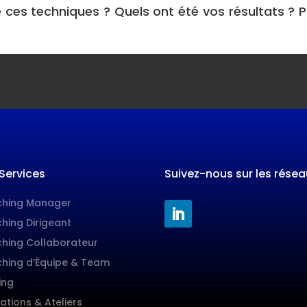
 ces techniques ? Quels ont été vos résultats ?
Services
Suivez-nous sur les résea
hing Manager
hing Dirigeant
hing Collaborateur
hing d’Équipe & Team
ing
ations & Ateliers